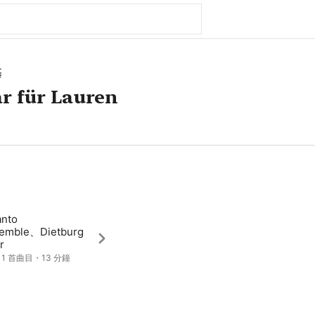
基
 für Lauren
anto
emble、Dietburg
r
・1 首曲目・13 分鐘