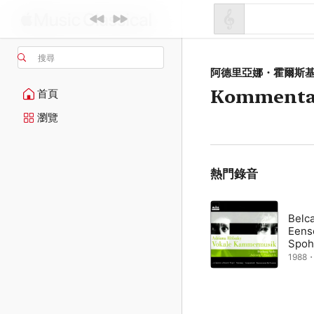
搜尋
阿德里亞娜・霍爾斯
Kommentar
首頁
瀏覽
熱門錄音
Belc
Eens
Spoh
1988