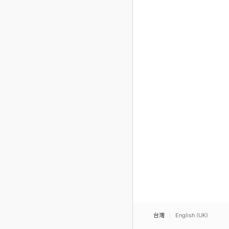
台灣
English (UK)