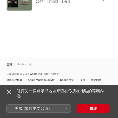
2017・1 首曲目・3 分鐘
台灣
English (UK)
Copyright © 2026
Apple Inc.
保留一切權利。
網路服務條款
Apple Music 與隱私權
Cookie 警告
支援
意見回饋
選擇另一個國家或地區來查看你所在地點的專屬內
容
美國 (繁體中文台灣)
繼續