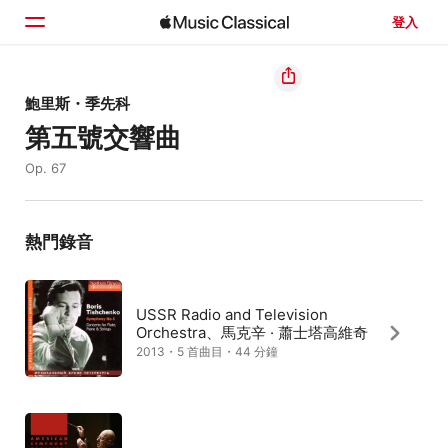
登入
首頁
鮑里斯・季先科
第五號交響曲
瀏覽
Op. 67
搜尋
熱門錄音
USSR Radio and Television
Orchestra、馬克辛 · 蕭士塔高維奇
2013・5 首曲目・44 分鐘