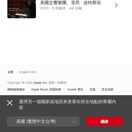
美國交響樂團、里昂 · 波特斯坦
2010・5 首曲目・44 分鐘
台灣
English (UK)
Copyright © 2026
Apple Inc.
保留一切權利。
網路服務條款
Apple Music 與隱私權
Cookie 警告
支援
意見回饋
選擇另一個國家或地區來查看你所在地點的專屬內
容
美國 (繁體中文台灣)
繼續