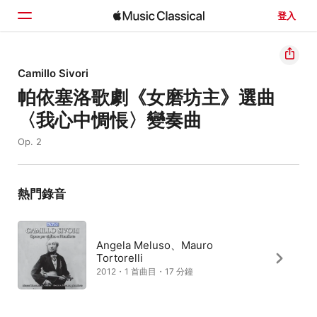
登入
首頁
Camillo Sivori
帕依塞洛歌劇《女磨坊主》選曲
瀏覽
〈我心中惆悵〉變奏曲
搜尋
Op. 2
熱門錄音
Angela Meluso、Mauro
Tortorelli
2012・1 首曲目・17 分鐘