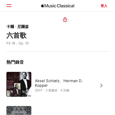
登入
首頁
卡爾 · 尼爾森
六首歌
瀏覽
FS 18，Op. 10
搜尋
熱門錄音
Aksel Schiøtz、Herman D.
Koppel
2007・2 首曲目・5 分鐘