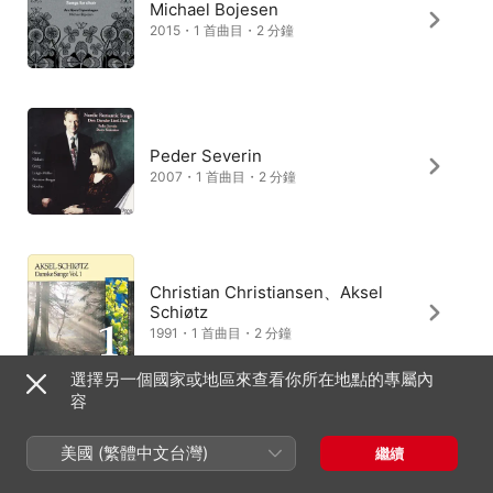
Michael Bojesen
2015・1 首曲目・2 分鐘
Peder Severin
2007・1 首曲目・2 分鐘
Christian Christiansen、Aksel
Schiøtz
1991・1 首曲目・2 分鐘
選擇另一個國家或地區來查看你所在地點的專屬內
容
Morten Ernst Lassen、Ulrich
美國 (繁體中文台灣)
繼續
Stærk
2003・1 首曲目・2 分鐘