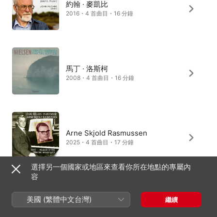
約翰 · 麥凱比
2016・4 首曲目・16 分鐘
馬丁 · 洛斯柯
2008・4 首曲目・16 分鐘
Arne Skjold Rasmussen
2025・4 首曲目・17 分鐘
選擇另一個國家或地區來查看你所在地點的專屬內
容
Peter Seivewright
美國 (繁體中文台灣)
繼續
1997・4 首曲目・17 分鐘