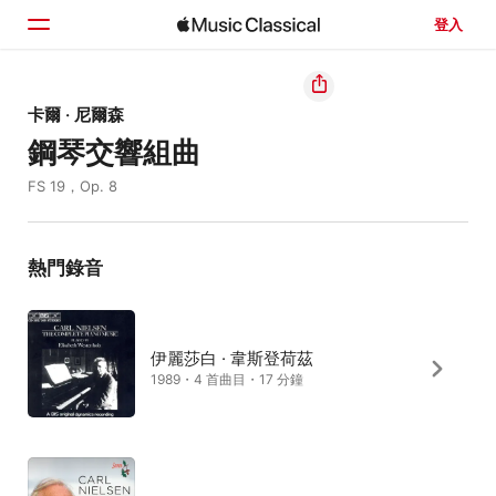
登入
首頁
卡爾 · 尼爾森
鋼琴交響組曲
瀏覽
FS 19，Op. 8
搜尋
熱門錄音
伊麗莎白 · 韋斯登荷茲
1989・4 首曲目・17 分鐘