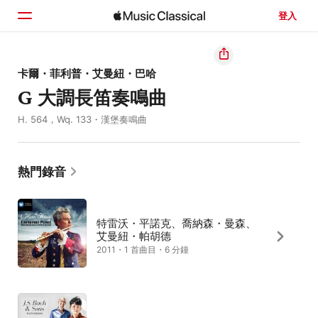
登入
首頁
卡爾・菲利普・艾曼紐・巴哈
G 大調長笛奏鳴曲
瀏覽
H. 564，Wq. 133・漢堡奏鳴曲
搜尋
熱門錄音
特雷沃・平諾克、喬納森・曼森、
艾曼紐・帕胡德
2011・1 首曲目・6 分鐘