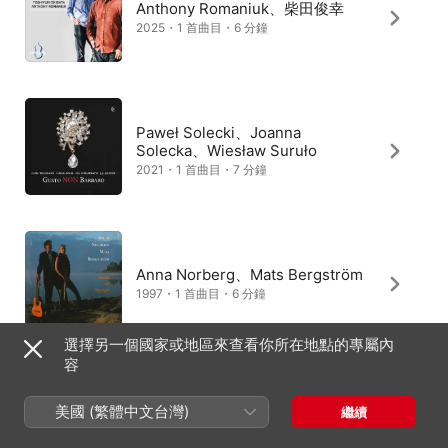
Anthony Romaniuk、柴田俊幸
2025・1 首曲目・6 分鐘
Paweł Solecki、Joanna
Solecka、Wiesław Suruło
2021・1 首曲目・7 分鐘
Anna Norberg、Mats Bergström
1997・1 首曲目・6 分鐘
選擇另一個國家或地區來查看你所在地點的專屬內
容
Angelo Patamia、Francesco
Maria Mattacchione、Riccardo
美國 (繁體中文台灣)
繼續
Tiberia
2026・1 首曲目・6 分鐘