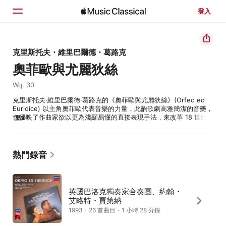
登入
首頁
克里斯托夫・維里巴爾德・葛路克
奧菲歐與尤麗狄絲
瀏覽
Wq. 30
搜尋
克里斯托夫·維里巴爾德·葛路克的《奧菲歐與尤麗狄絲》(Orfeo ed 
Euridice) 以主角奧菲歐代表音樂的力量，此齣歌劇高雅簡潔的音樂，
也反映了作曲家欲以更為淺顯易懂的直接表現手法，來改革 18 世紀
更多
早期浮誇炫技的舞台實踐。這部三幕歌劇 1762 年以義大利語首演於
維也納，在以希臘神話為題材的故事中，奧菲歐的美妙歌聲打動了神
祇，允許他將亡妻尤麗狄絲從冥界帶回人間，不過在回到人間之前他
不能回頭看她，在最後一刻他卻忍不住回頭了，而尤麗狄絲再度死
熱門錄音
去。悲痛不已的奧菲歐欲尋死之際，眾神感念他的深情與悲痛，最終
仍復活了尤麗狄絲。主角奧菲歐原本是寫給閹人歌者來演唱，而 1774 
年此劇於巴黎表演時改為由高男高音演唱，現今則由次女高音反串或
假聲男高音演出。第三幕奧菲歐的詠嘆調〈Che farò senza 
英國巴洛克獨奏家合奏團、約翰・
Euridice〉是輓歌中的經典之作、其與第一幕的詠嘆調〈Chiamo il 
艾略特・賈第納
mio ben così〉和第二幕的小詠嘆調〈Che poro ciel〉都是衡量歌手
1993・26 首曲目・1 小時 28 分鐘
技藝的試金石。