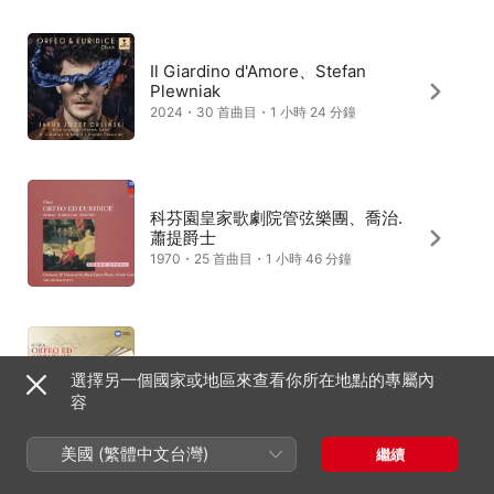
Il Giardino d'Amore、Stefan
Plewniak
2024・30 首曲目・1 小時 24 分鐘
科芬園皇家歌劇院管弦樂團、喬治.
蕭提爵士
1970・25 首曲目・1 小時 46 分鐘
愛樂管弦樂團、里卡多・慕提
選擇另一個國家或地區來查看你所在地點的專屬內
1982・35 首曲目・1 小時 42 分鐘
容
美國 (繁體中文台灣)
繼續