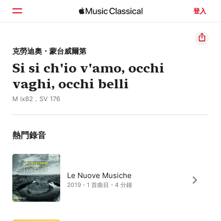
登入
首頁
克勞迪奧・蒙台威爾第
Si si ch'io v'amo, occhi
瀏覽
vaghi, occhi belli
搜尋
M ix82，SV 176
熱門錄音
Le Nuove Musiche
2019・1 首曲目・4 分鐘