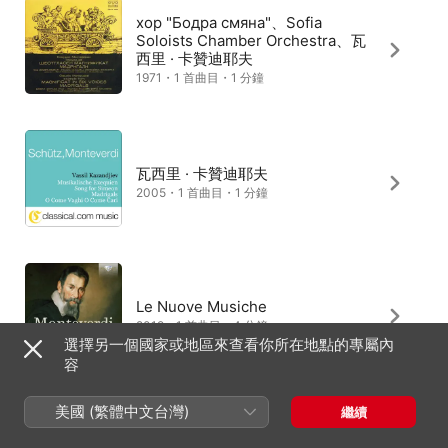
хор "Бодра смяна"、Sofia
Soloists Chamber Orchestra、瓦
西里 · 卡贊迪耶夫
1971・1 首曲目・1 分鐘
瓦西里 · 卡贊迪耶夫
2005・1 首曲目・1 分鐘
Le Nuove Musiche
2019・1 首曲目・4 分鐘
選擇另一個國家或地區來查看你所在地點的專屬內
容
美國 (繁體中文台灣)
繼續