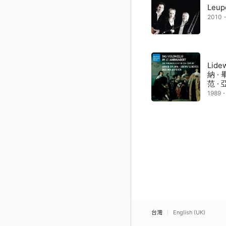
Leup
2010
Lide
納 ·
范 ·
1989
台灣
English (UK)