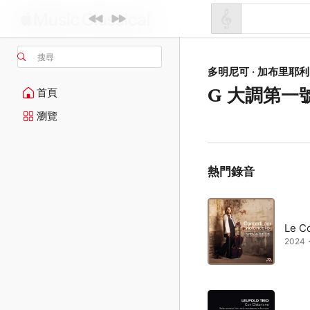
搜尋
多明尼可 · 加布里耶利
G 大調第一
首頁
瀏覽
熱門錄音
Le C
2024