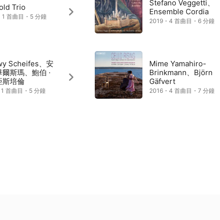
Stefano Veggetti、
old Trio
Ensemble Cordia
・1 首曲目・5 分鐘
2019・4 首曲目・6 分鐘
wy Scheifes、安
Mime Yamahiro-
 畢爾斯瑪、鮑伯 ·
Brinkmann、Björn
 亞斯培倫
Gäfvert
・1 首曲目・5 分鐘
2016・4 首曲目・7 分鐘