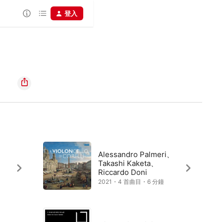
登入
Alessandro Palmeri、
Takashi Kaketa、
Riccardo Doni
2021・4 首曲目・6 分鐘