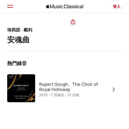
登入
首頁
埃莉諾 · 戴利
安魂曲
瀏覽
搜尋
熱門錄音
Rupert Gough、The Choir of
Royal Holloway
2025・7 首曲目・21 分鐘