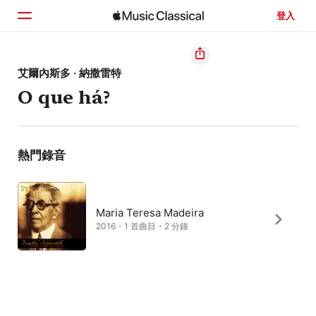
登入
首頁
艾爾內斯多 · 納撒雷特
O que há?
瀏覽
搜尋
熱門錄音
Maria Teresa Madeira
2016・1 首曲目・2 分鐘