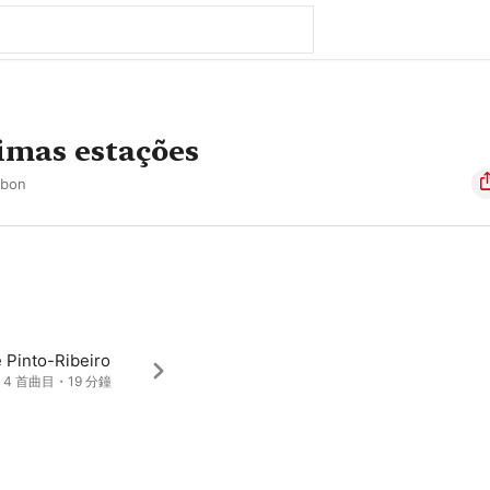
imas estações
sbon
e Pinto-Ribeiro
・4 首曲目・19 分鐘