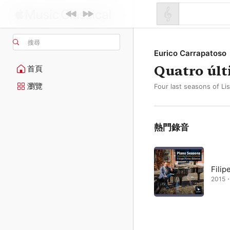
搜尋
Eurico Carrapatoso
Quatro últ
首頁
瀏覽
Four last seasons of Li
熱門錄音
Filip
2015