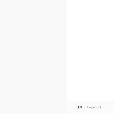
台灣
English (UK)