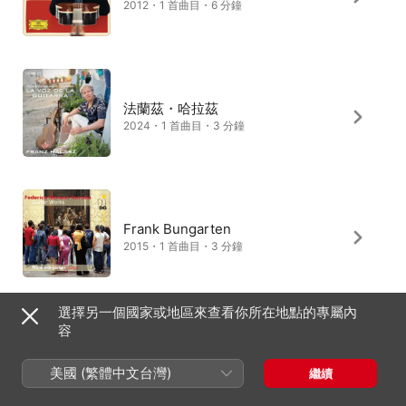
2012・1 首曲目・6 分鐘
法蘭茲・哈拉茲
2024・1 首曲目・3 分鐘
Frank Bungarten
2015・1 首曲目・3 分鐘
選擇另一個國家或地區來查看你所在地點的專屬內
容
Alirio Díaz
2004・1 首曲目・3 分鐘
美國 (繁體中文台灣)
繼續