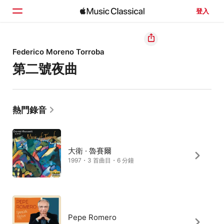
登入
首頁
Federico Moreno Torroba
第二號夜曲
瀏覽
搜尋
熱門錄音
大衛 · 魯賽爾
1997・3 首曲目・6 分鐘
Pepe Romero