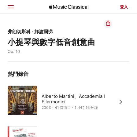
登入
首頁
弗朗切斯科 · 邦波爾悌
小提琴與數字低音創意曲
瀏覽
Op. 10
搜尋
熱門錄音
Alberto Martini、Accademia I
Filarmonici
2003・41 首曲目・1 小時 16 分鐘