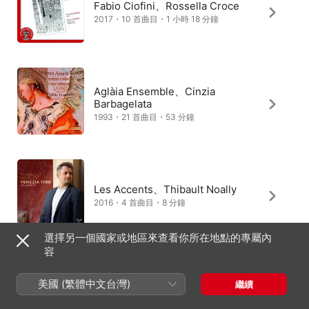
Fabio Ciofini、Rossella Croce
2017・10 首曲目・1 小時 18 分鐘
Aglàia Ensemble、Cinzia
Barbagelata
1993・21 首曲目・53 分鐘
Les Accents、Thibault Noally
2016・4 首曲目・8 分鐘
選擇另一個國家或地區來查看你所在地點的專屬內
容
Naoya Otsuka、Takeshi Kiriyama
美國 (繁體中文台灣)
繼續
2015・4 首曲目・9 分鐘