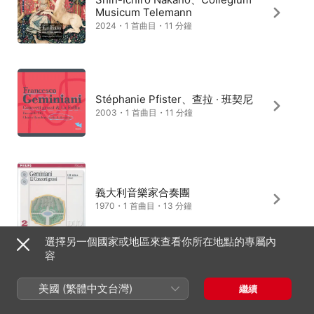
Musicum Telemann
2024・1 首曲目・11 分鐘
Stéphanie Pfister、查拉 · 班契尼
2003・1 首曲目・11 分鐘
義大利音樂家合奏團
1970・1 首曲目・13 分鐘
選擇另一個國家或地區來查看你所在地點的專屬內
容
Harmonie Universelle、Florian
美國 (繁體中文台灣)
繼續
Deuter、Monica Waisman
2013・1 首曲目・11 分鐘