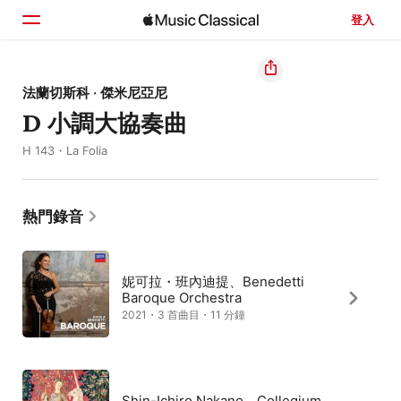
登入
首頁
法蘭切斯科 · 傑米尼亞尼
D 小調大協奏曲
瀏覽
H 143・La Folia
搜尋
熱門錄音
妮可拉・班內迪提、Benedetti
Baroque Orchestra
2021・3 首曲目・11 分鐘
Shin-Ichiro Nakano、Collegium