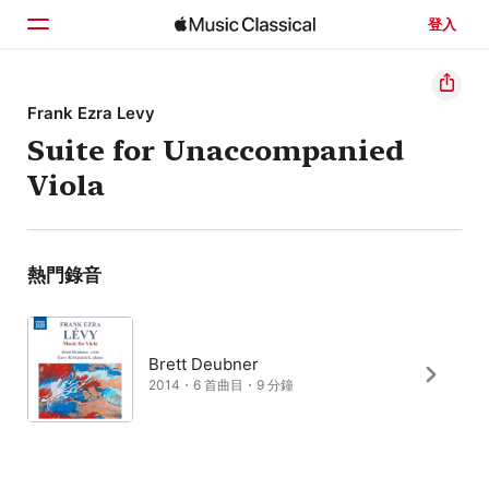
登入
首頁
Frank Ezra Levy
Suite for Unaccompanied
瀏覽
Viola
搜尋
熱門錄音
Brett Deubner
2014・6 首曲目・9 分鐘