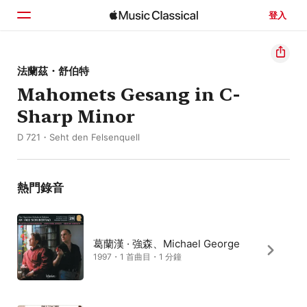
登入
首頁
法蘭茲・舒伯特
Mahomets Gesang in C-
瀏覽
Sharp Minor
搜尋
D 721・Seht den Felsenquell
熱門錄音
葛蘭漢 · 強森、Michael George
1997・1 首曲目・1 分鐘