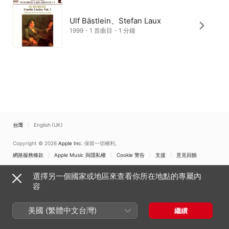
Ulf Bästlein、Stefan Laux
1999・1 首曲目・1 分鐘
台灣
English (UK)
Copyright © 2026
Apple Inc.
保留一切權利。
網路服務條款
Apple Music 與隱私權
Cookie 警告
支援
意見回饋
選擇另一個國家或地區來查看你所在地點的專屬內
容
美國 (繁體中文台灣)
繼續