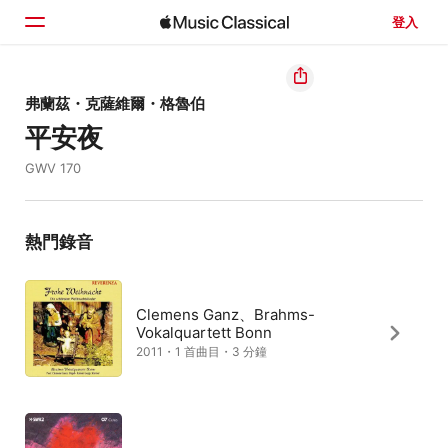
登入
首頁
弗蘭茲・克薩維爾・格魯伯
平安夜
瀏覽
GWV 170
搜尋
熱門錄音
Clemens Ganz、Brahms-
Vokalquartett Bonn
2011・1 首曲目・3 分鐘