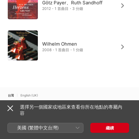
Götz Payer、Ruth Sandhoff
2012・1 首曲目・3 分鐘
Wilhelm Ohmen
2008・1 首曲目・1 分鐘
台灣
English (UK)
選擇另一個國家或地區來查看你所在地點的專屬內
Copyright © 2026
Apple Inc.
保留一切權利。
容
網路服務條款
Apple Music 與隱私權
Cookie 警告
支援
意見回饋
美國 (繁體中文台灣)
繼續