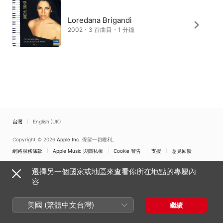
Loredana Brigandì
2002・3 首曲目・1 分鐘
台灣
English (UK)
Copyright © 2026
Apple Inc.
保留一切權利。
網路服務條款
Apple Music 與隱私權
Cookie 警告
支援
意見回饋
選擇另一個國家或地區來查看你所在地點的專屬內
容
美國 (繁體中文台灣)
繼續