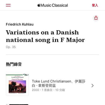
登入
首頁
Friedrich Kuhlau
Variations on a Danish
瀏覽
national song in F Major
搜尋
Op. 35
熱門錄音
Toke Lund Christiansen、伊麗莎
白 · 韋斯登荷茲
2000・1 首曲目・10 分鐘