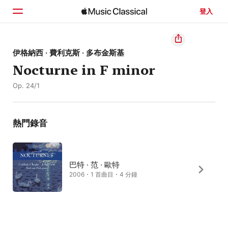
登入
首頁
伊格納西 · 費利克斯 · 多布金斯基
Nocturne in F minor
瀏覽
Op. 24/1
搜尋
熱門錄音
巴特 · 范 · 歐特
2006・1 首曲目・4 分鐘