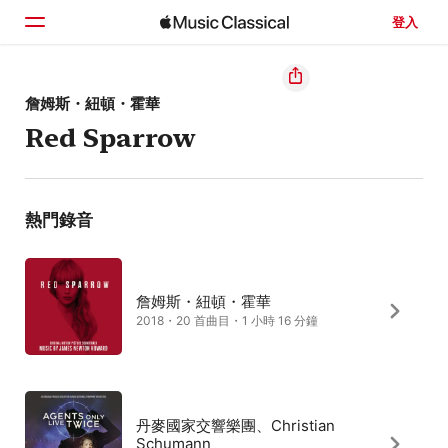
登入
首頁
詹姆斯・紐頓・霍華
Red Sparrow
瀏覽
搜尋
熱門錄音
詹姆斯・紐頓・霍華
2018・20 首曲目・1 小時 16 分鐘
丹麥國家交響樂團、Christian
Schumann