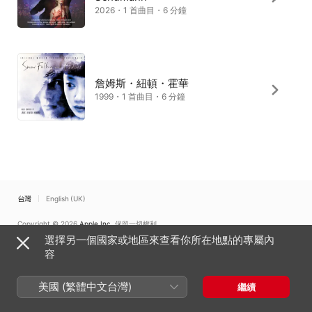
2026・1 首曲目・6 分鐘
詹姆斯・紐頓・霍華
1999・1 首曲目・6 分鐘
台灣
English (UK)
Copyright © 2026
Apple Inc.
保留一切權利。
選擇另一個國家或地區來查看你所在地點的專屬內
網路服務條款
Apple Music 與隱私權
Cookie 警告
支援
意見回饋
容
美國 (繁體中文台灣)
繼續