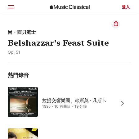
登入
首頁
尚・西貝流士
Belshazzar's Feast Suite
瀏覽
Op. 51
搜尋
熱門錄音
拉提交響樂團、歐斯莫 · 凡斯卡
1995・10 首曲目・19 分鐘