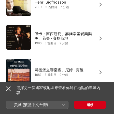
Henri Sigfridsson
2007・3 首曲目・7 分鐘
佩卡・庫西斯托、赫爾辛基愛樂樂
團、萊夫 · 賽格斯坦
1996・3 首曲目・9 分鐘
哥德堡交響樂團、尼姆 · 賈維
1987・3 首曲目・9 分鐘
選擇另一個國家或地區來查看你所在地點的專屬內
容
紐西蘭交響樂團、彼得 · 恩肯能
美國 (繁體中文台灣)
繼續
2008・3 首曲目・10 分鐘