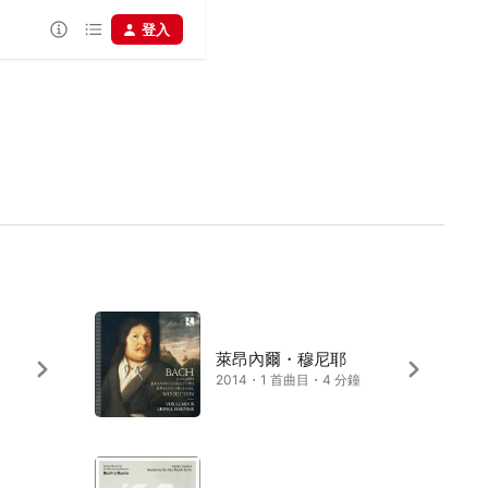
登入
萊昂內爾・穆尼耶
2014・1 首曲目・4 分鐘