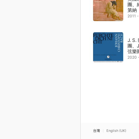
團、
第納
2011
J. 
團、J
弦樂團
2020
台灣
English (UK)