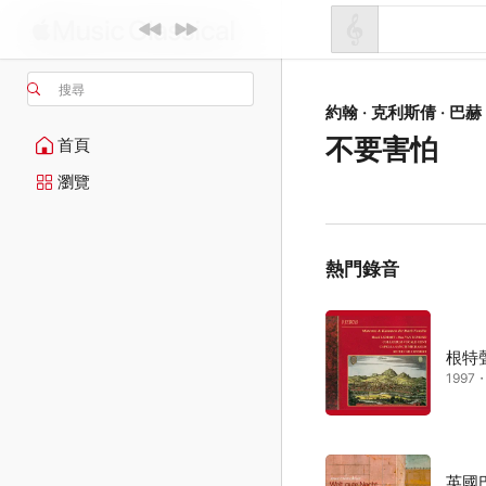
搜尋
約翰 · 克利斯倩 · 巴赫
不要害怕
首頁
瀏覽
熱門錄音
根特
1997
英國