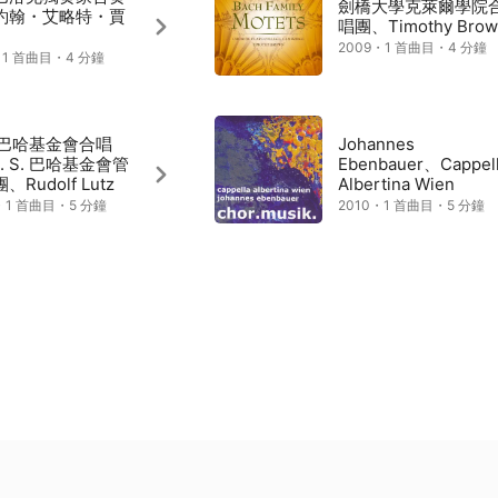
劍橋大學克萊爾學院
約翰・艾略特・賈
唱團、Timothy Brow
2009・1 首曲目・4 分鐘
・1 首曲目・4 分鐘
S. 巴哈基金會合唱
Johannes
. S. 巴哈基金會管
Ebenbauer、Cappel
、Rudolf Lutz
Albertina Wien
・1 首曲目・5 分鐘
2010・1 首曲目・5 分鐘