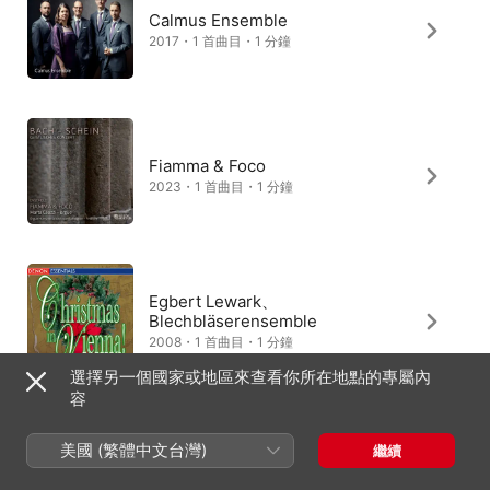
Calmus Ensemble
2017・1 首曲目・1 分鐘
Fiamma & Foco
2023・1 首曲目・1 分鐘
Egbert Lewark、
Blechbläserensemble
2008・1 首曲目・1 分鐘
選擇另一個國家或地區來查看你所在地點的專屬內
容
美國 (繁體中文台灣)
繼續
Matthias Grünert
2015・1 首曲目・1 分鐘