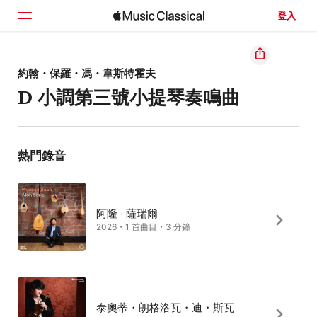
登入
首頁
約翰・保羅・馮・韋斯特霍夫
D 小調第三號小提琴奏鳴曲
瀏覽
搜尋
熱門錄音
阿隆 ‧ 薩瑞爾
2026・1 首曲目・3 分鐘
泰奧蒂・朗格洛瓦・迪・斯瓦