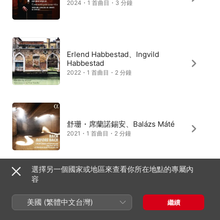
2024・1 首曲目・3 分鐘
Erlend Habbestad、Ingvild
Habbestad
2022・1 首曲目・2 分鐘
舒珊・席蘭諾錫安、Balázs Máté
2021・1 首曲目・2 分鐘
選擇另一個國家或地區來查看你所在地點的專屬內
容
美國 (繁體中文台灣)
繼續
台灣
English (UK)