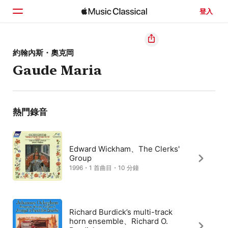
登入
首頁
約翰內斯・奧克岡
Gaude Maria
瀏覽
搜尋
熱門錄音
Edward Wickham、The Clerks'
Group
1996・1 首曲目・10 分鐘
Richard Burdick’s multi-track
horn ensemble、Richard O.