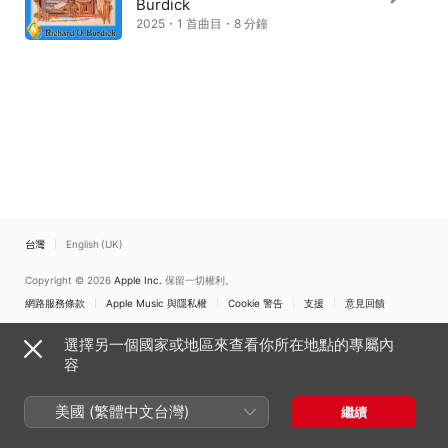
Burdick
2025・1 首曲目・8 分鐘
台灣
English (UK)
Copyright © 2026
Apple Inc.
保留一切權利。
網路服務條款
Apple Music 與隱私權
Cookie 警告
支援
意見回饋
選擇另一個國家或地區來查看你所在地點的專屬內
容
美國 (繁體中文台灣)
繼續