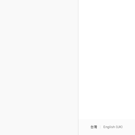
台灣
English (UK)