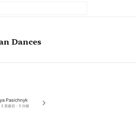
ian Dances
lya Pasichnyk
・3 首曲目・5 分鐘