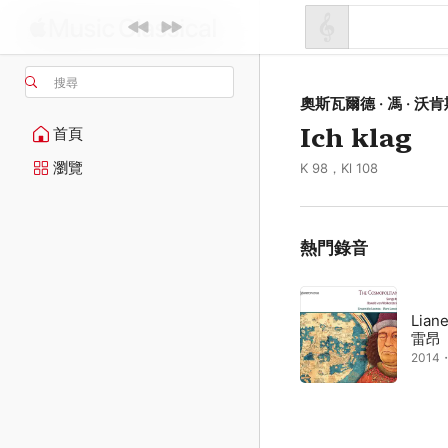
搜尋
奧斯瓦爾德 · 馮 · 沃
Ich klag
首頁
瀏覽
K 98，Kl 108
熱門錄音
Lian
雷昂
2014