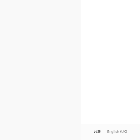
台灣
English (UK)