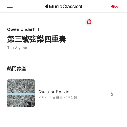
登入
首頁
Owen Underhill
第三號弦樂四重奏
瀏覽
The Alynne
搜尋
熱門錄音
Quatuor Bozzini
2012・1 首曲目・16 分鐘