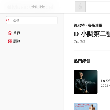
搜尋
彼耶特 · 海倫達爾
D 小調第二
首頁
瀏覽
Op. 3/2
熱門錄音
La S
2022