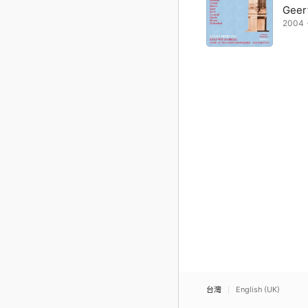
Geert
2004
台灣
English (UK)