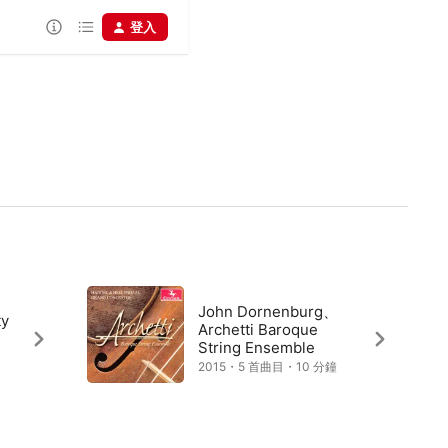
登入
John Dornenburg、
ty
Archetti Baroque
、
String Ensemble
2015・5 首曲目・10 分鐘