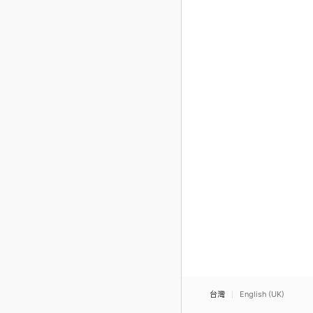
台灣
English (UK)