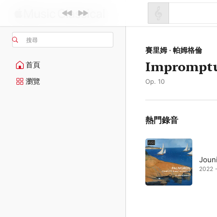
搜尋
賽里姆 · 帕姆格倫
Impromptu
首頁
瀏覽
Op. 10
熱門錄音
Joun
2022