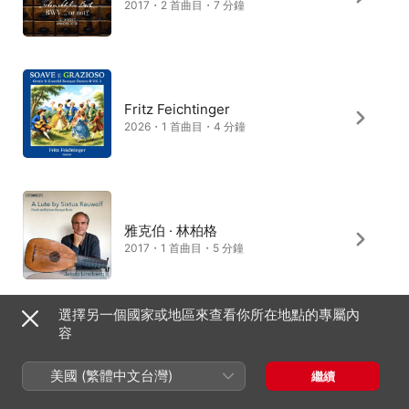
2017・2 首曲目・7 分鐘
Fritz Feichtinger
2026・1 首曲目・4 分鐘
雅克伯 · 林柏格
2017・1 首曲目・5 分鐘
選擇另一個國家或地區來查看你所在地點的專屬內
容
Joachim Held
2000・3 首曲目・7 分鐘
美國 (繁體中文台灣)
繼續