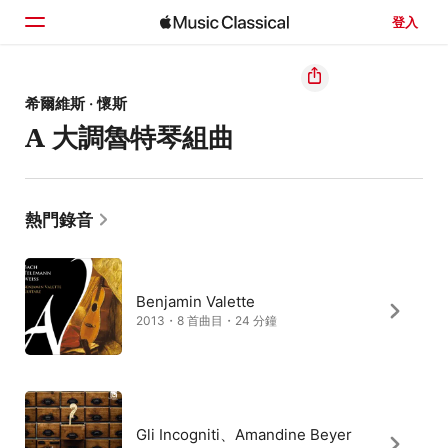
登入
首頁
希爾維斯 · 懷斯
A 大調魯特琴組曲
瀏覽
搜尋
熱門錄音
Benjamin Valette
2013・8 首曲目・24 分鐘
Gli Incogniti、Amandine Beyer