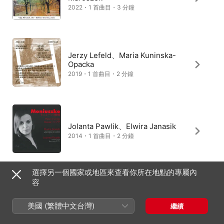
2022・1 首曲目・3 分鐘
Jerzy Lefeld、Maria Kuninska-
Opacka
2019・1 首曲目・2 分鐘
Jolanta Pawlik、Elwira Janasik
2014・1 首曲目・2 分鐘
選擇另一個國家或地區來查看你所在地點的專屬內
容
美國 (繁體中文台灣)
繼續
台灣
English (UK)