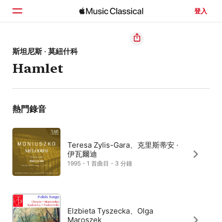
登入
首頁
斯坦尼斯 · 莫紐什科
Hamlet
瀏覽
搜尋
熱門錄音
Teresa Zylis-Gara、克里斯蒂安 ·
伊瓦爾迪
1995・1 首曲目・3 分鐘
Elzbieta Tyszecka、Olga
Maroszek