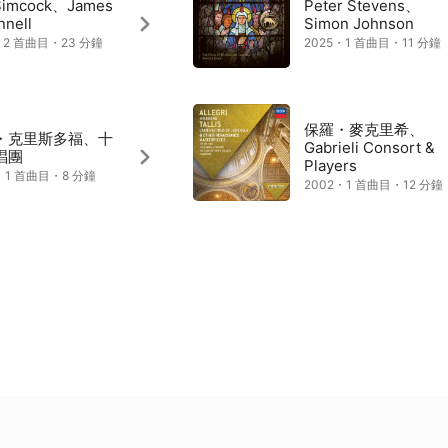
 Simcock、James
Peter Stevens、
nnell
Simon Johnson
・2 首曲目・23 分鐘
2025・1 首曲目・11 分鐘
保羅・麥克里希、
・克里斯多福、十
Gabrieli Consort &
唱團
Players
・1 首曲目・8 分鐘
2002・1 首曲目・12 分鐘