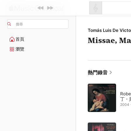
搜尋
Tomás Luis De Victo
Missae, Ma
首頁
瀏覽
熱門錄音
Robe
丁・
2004