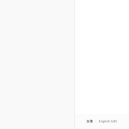
台灣
English (UK)