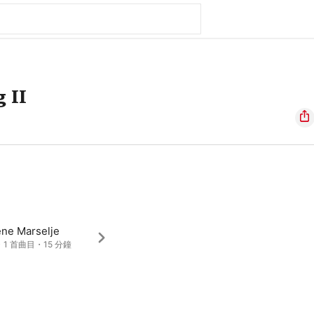
 II
ene Marselje
・1 首曲目・15 分鐘