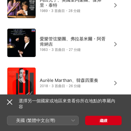
里・泰特
1989・3 首曲目・28 分鐘
愛樂管弦樂團、弗拉基米爾・阿胥
肯納吉
1983・3 首曲目・27 分鐘
Aurèle Marthan、韓森四重奏
2018・3 首曲目・26 分鐘
選擇另一個國家或地區來查看你所在地點的專屬內
容
克拉拉 · 哈絲姬兒、琉森節慶弦樂
美國 (繁體中文台灣)
繼續
團、包加納 指揮
1961・3 首曲目・26 分鐘