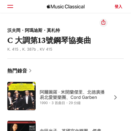
登入
首頁
沃夫岡・阿瑪迪斯・莫札特
C 大調第13號鋼琴協奏曲
瀏覽
K. 415，K. 387b，KV 415
搜尋
熱門錄音
阿爾圖羅 · 米開蘭傑里、北德廣播
易北愛樂樂團、Cord Garben
1990・3 首曲目・29 分鐘
內田光子、英國室內樂團、傑弗