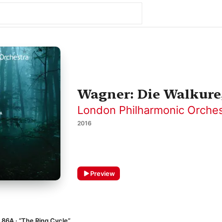
Wagner: Die Walkure,
London Philharmonic Orches
2016
Preview
86A · “The Ring Cycle”