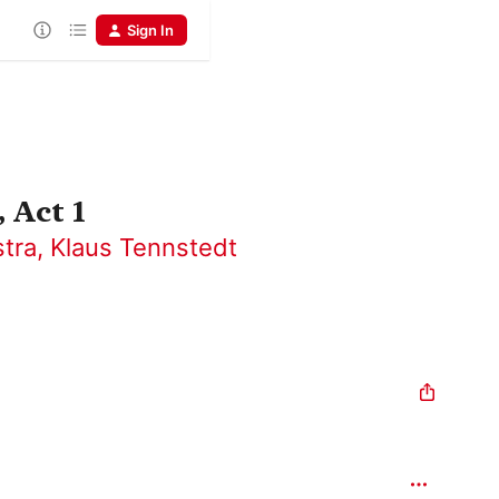
Sign In
 Act 1
tra
,
Klaus Tennstedt