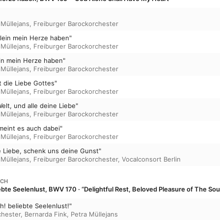
 Müllejans
,
Freiburger Barockorchester
 allein mein Herze haben"
 Müllejans
,
Freiburger Barockorchester
llein mein Herze haben"
 Müllejans
,
Freiburger Barockorchester
st die Liebe Gottes"
 Müllejans
,
Freiburger Barockorchester
 Welt, und alle deine Liebe"
 Müllejans
,
Freiburger Barockorchester
 meint es auch dabei"
 Müllejans
,
Freiburger Barockorchester
e Liebe, schenk uns deine Gunst"
 Müllejans
,
Freiburger Barockorchester
,
Vocalconsort Berlin
ACH
ebte Seelenlust, BWV 170 · “Delightful Rest, Beloved Pleasure of The Sou
h! beliebte Seelenlust!"
chester
,
Bernarda Fink
,
Petra Müllejans