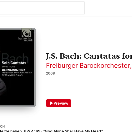
J.S. Bach: Cantatas fo
Freiburger Barockorchester
2009
Preview
ACH
n Herze haben, BWV 169 · “God Alone Shall Have My Heart”