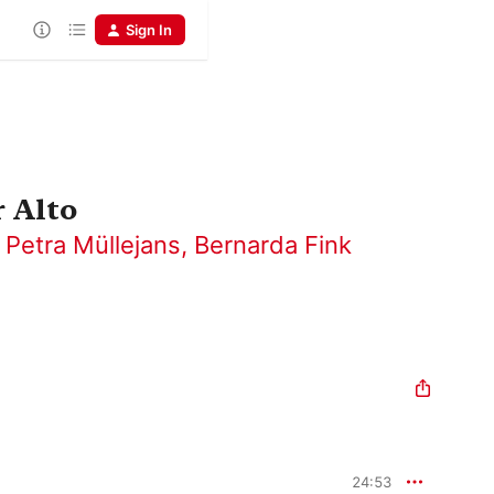
Sign In
r Alto
,
Petra Müllejans
,
Bernarda Fink
24:53