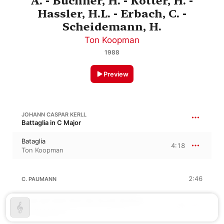
A. - Buchner, H. - Kotter, H. -
Hassler, H.L. - Erbach, C. -
Scheidemann, H.
Ton Koopman
1988
Preview
JOHANN CASPAR KERLL
Battaglia in C Major
Bataglia
4:18
Ton Koopman
2:46
C. PAUMANN
Wach auf mein Hort der leucht dorther
1:09
Ton Koopman