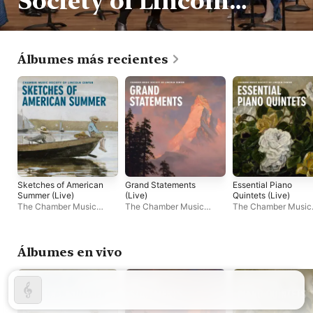
Society of Lincoln
Center
Álbumes más recientes
Sketches of American
Grand Statements
Essential Piano
Summer (Live)
(Live)
Quintets (Live)
The Chamber Music
The Chamber Music
The Chamber Music
Society of Lincoln Center
Society of Lincoln Center
Society of Lincoln C
Álbumes en vivo