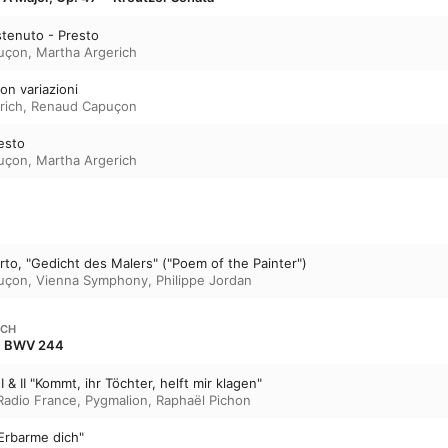
stenuto - Presto
uçon
,
Martha Argerich
on variazioni
rich
,
Renaud Capuçon
resto
uçon
,
Martha Argerich
rto, "Gedicht des Malers" ("Poem of the Painter")
uçon
,
Vienna Symphony
,
Philippe Jordan
ACH
n, BWV 244
I & II "Kommt, ihr Töchter, helft mir klagen"
Radio France
,
Pygmalion
,
Raphaël Pichon
"Erbarme dich"