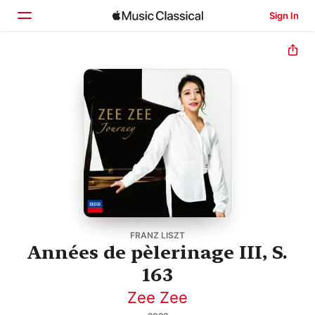
Sign In
Home
Browse
Search
FRANZ LISZT
Années de pèlerinage III, S.
163
Zee Zee