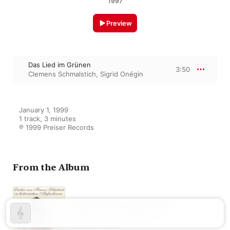
1997
Preview
Das Lied im Grünen
3:50
Clemens Schmalstich
,
Sigrid Onégin
January 1, 1999

1 track, 3 minutes

℗ 1999 Preiser Records
From the Album
Lieder Von Franz Schubert In
Historischen Aufnahmen
Various Artists