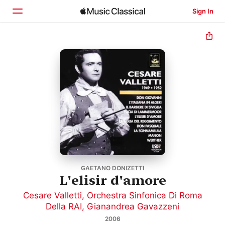
Sign In
Home
Browse
Search
GAETANO DONIZETTI
L'elisir d'amore
Cesare Valletti
,
Orchestra Sinfonica Di Roma
Della RAI
,
Gianandrea Gavazzeni
2006