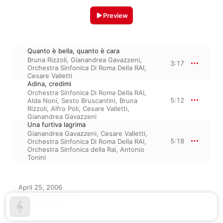
Preview
Quanto è bella, quanto è cara
Bruna Rizzoli
,
Gianandrea Gavazzeni
,
3:17
Orchestra Sinfonica Di Roma Della RAI
,
Cesare Valletti
Adina, credimi
Orchestra Sinfonica Di Roma Della RAI
,
5:12
Alda Noni
,
Sesto Bruscantini
,
Bruna
Rizzoli
,
Alfro Poli
,
Cesare Valletti
,
Gianandrea Gavazzeni
Una furtiva lagrima
Gianandrea Gavazzeni
,
Cesare Valletti
,
5:18
Orchestra Sinfonica Di Roma Della RAI
,
Orchestra Sinfonica della Rai
,
Antonio
Tonini
April 25, 2006

3 tracks, 13 minutes

℗ 2006 Urania