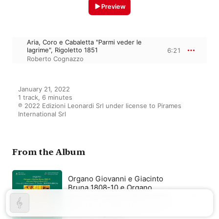
Preview
Aria, Coro e Cabaletta "Parmi veder le
lagrime", Rigoletto 1851
6:21
Roberto Cognazzo
January 21, 2022

1 track, 6 minutes

℗ 2022 Edizioni Leonardi Srl under license to Pirames 
International Srl
From the Album
Organo Giovanni e Giacinto
Bruna 1808-10 e Organo
Giacomo Vegezzi-Bossi 1872,
Chiesa di S. Maria Assunta e S.
Nicolao, Montanaro (TO)
Roberto Cognazzo