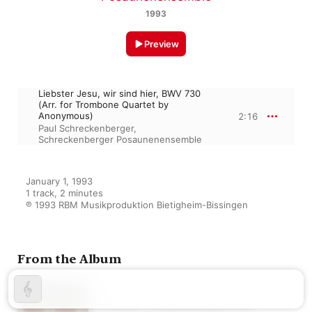
1993
Preview
Liebster Jesu, wir sind hier, BWV 730
(Arr. for Trombone Quartet by
Anonymous)
2:16
Paul Schreckenberger
,
Schreckenberger Posaunenensemble
January 1, 1993

1 track, 2 minutes

℗ 1993 RBM Musikproduktion Bietigheim-Bissingen
From the Album
Virtuosic Trombone Music from