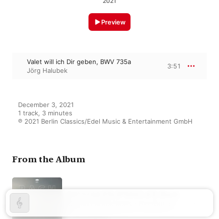
2021
Preview
Valet will ich Dir geben, BWV 735a
3:51
Jörg Halubek
December 3, 2021

1 track, 3 minutes

℗ 2021 Berlin Classics/Edel Music & Entertainment GmbH
From the Album
53°32'46.0"N 9°59'42.4''E (Bach
Organ Landscapes / Hamburg)
Jörg Halubek