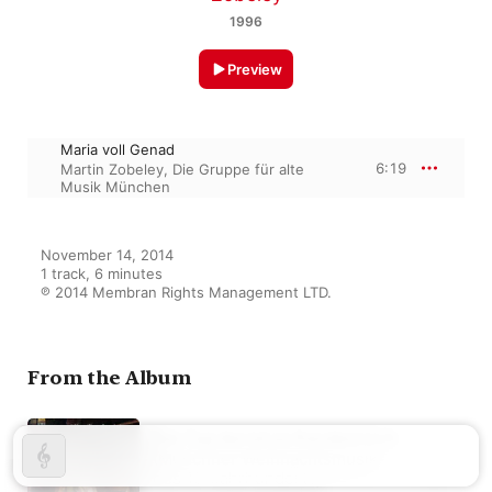
1996
Preview
Maria voll Genad
6:19
Martin Zobeley
,
Die Gruppe für alte
Musik München
November 14, 2014

1 track, 6 minutes

℗ 2014 Membran Rights Management LTD.
From the Album
Der Tag der ist so freudenreich
(Münchner Weihnachtsmusik
des 16. Jahrhunderts)