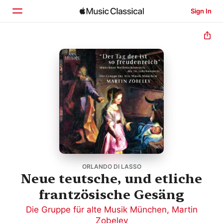
Sign In
Home
Browse
Search
ORLANDO DI LASSO
Neue teutsche, und etliche
frantzösische Gesäng
Die Gruppe für alte Musik München
,
Martin
Zobeley