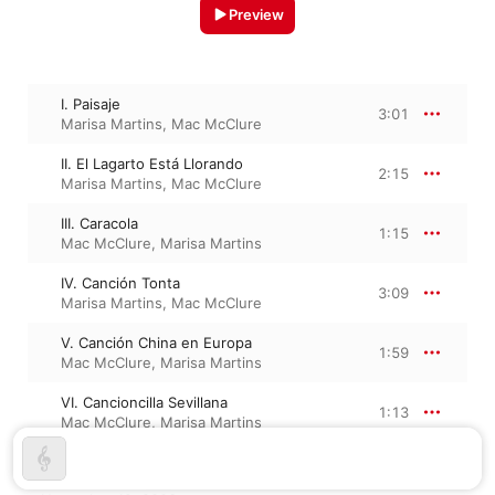
Preview
I. Paisaje
3:01
Marisa Martins
,
Mac McClure
II. El Lagarto Está Llorando
2:15
Marisa Martins
,
Mac McClure
III. Caracola
1:15
Mac McClure
,
Marisa Martins
IV. Canción Tonta
3:09
Marisa Martins
,
Mac McClure
V. Canción China en Europa
1:59
Mac McClure
,
Marisa Martins
VI. Cancioncilla Sevillana
1:13
Mac McClure
,
Marisa Martins